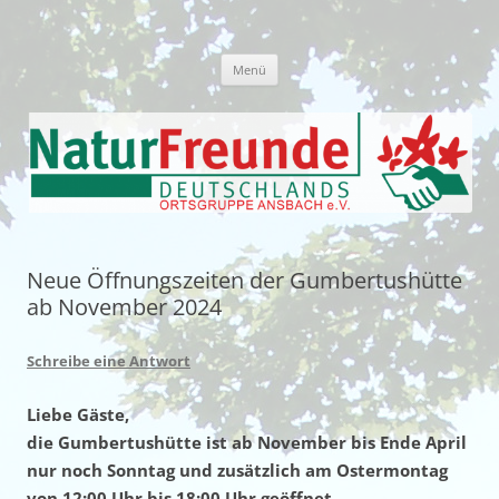
Zum
Inhalt
Naturfreunde Deutschlands –
springen
Ortsgruppe Ansbach
Menü
Neue Öffnungszeiten der Gumbertushütte
ab November 2024
Schreibe eine Antwort
Liebe Gäste,
die Gumbertushütte ist ab November bis Ende April
nur noch Sonntag und zusätzlich am Ostermontag
von 12:00 Uhr bis 18:00 Uhr geöffnet.