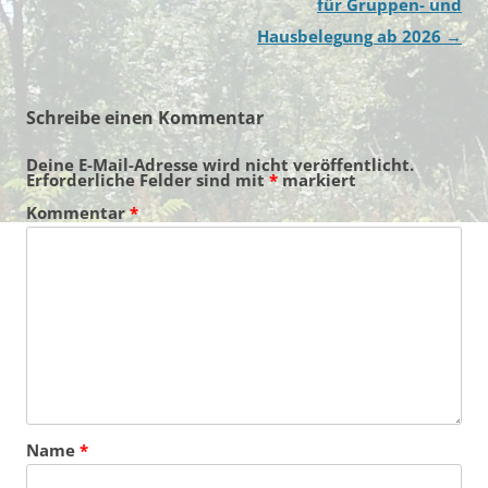
für Gruppen- und
Hausbelegung ab 2026
→
Schreibe einen Kommentar
Deine E-Mail-Adresse wird nicht veröffentlicht.
Erforderliche Felder sind mit
*
markiert
Kommentar
*
Name
*